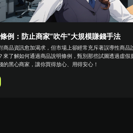
條例：防止商家“吹牛”大規模賺錢手法
對商品資訊愈加渴求，但市場上卻經常充斥著誤導性商品
？來了解如何通過商品說明條例，甄別那些試圖透過虛假
錢的黑心商家，讓你買得放心、用得安心！